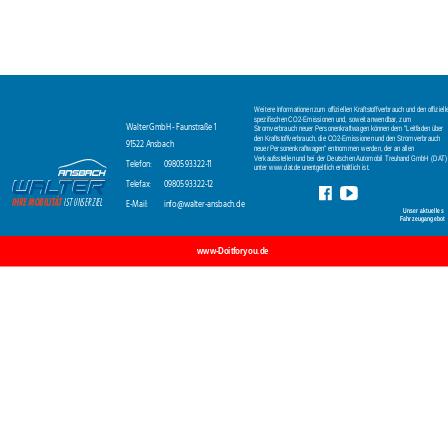
Weitere Informationen zum offiziellen Kraftstoffverbrauch und den offiziell
spezifischen CO2-Emissionen und, soweit anwendbar, zum 
Walter GmbH - Faunstraße 1
Stromverbrauch neuer Personenkraftwagen können dem "Leitfaden über 
den Kraftstoffverbrauch, die CO2-Emissionen und den Stromverbrauch 
91522 Ansbach
neuer Personenkraftwagen" entnommen werden, der an allen 
Verkaufsstellen und bei der Deutschen Automobil Treuhand GmbH (DAT)
Telefon: 
09805 93322-11
unter www.dat.de unentgeltlich erhältlich ist.
Telefax: 
09805 93322-12
E-Mail:
info@walter-ansbach.de
Unser aktuelles 
Fahrzeugangebot
www-Doitforyou.de